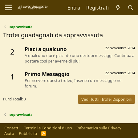
Entra
Registrati
sopravvissuta
Trofei guadagnati da sopravvissuta
Piaci a qualcuno
22 Novembre 2014
2
A qualcuno qui è piaciuto uno dei tuoi messaggi. Continua a
postare così per averne di più!
Primo Messaggio
22 Novembre 2014
1
Per ricevere questo trofeo, Inserisci un messaggio nel
forum.
Punti Totali: 3
Vedi Tutti i Trofei Disponibili
sopravvissuta
Contatti
Termini e Condizioni d'uso
Informativa sulla Privacy
Aiuto
Pubblicità
R
S