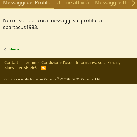
Messaggi del Profilo
Ultime attività
Messaggi e Discus
Non ci sono ancora messaggi sul profilo di
spartacus1983.
Home
Contatti
Termini e Condizioni d'uso
Informativa sulla Privacy
Aiuto
Pubblicità
R
S
S
®
Community platform by XenForo
© 2010-2021 XenForo Ltd.