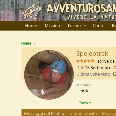
Home
Mission
Forum
Corsi
Ri
Home
Speleotrek
·
scrive da
Dal
15 Settembre 2
Ultima volta visto
1
Messaggi
566
Trova
Messaggi del Profilo
Ultime attività
Messag