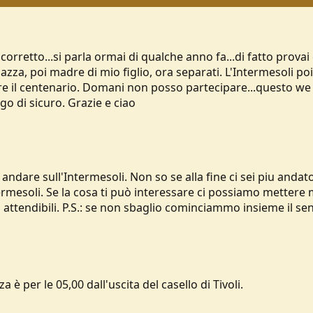
o corretto...si parla ormai di qualche anno fa...di fatto prov
gazza, poi madre di mio figlio, ora separati. L'Intermesoli p
e il centenario. Domani non posso partecipare...questo we 
 di sicuro. Grazie e ciao
 andare sull'Intermesoli. Non so se alla fine ci sei piu and
rmesoli. Se la cosa ti può interessare ci possiamo mettere
ttendibili. P.S.: se non sbaglio cominciammo insieme il sent
a è per le 05,00 dall'uscita del casello di Tivoli.