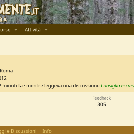
sorse
Attività
Roma
012
2 minuti fa
·
mentre leggeva una discussione
Consiglio escurs
Feedback
305
gi e Discussioni
Info