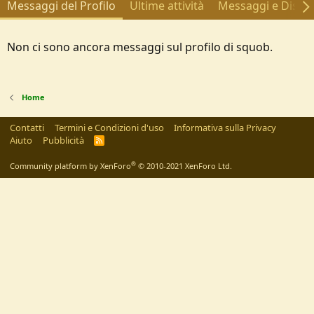
Messaggi del Profilo
Ultime attività
Messaggi e Discus
Non ci sono ancora messaggi sul profilo di squob.
Home
Contatti
Termini e Condizioni d'uso
Informativa sulla Privacy
Aiuto
Pubblicità
R
S
S
®
Community platform by XenForo
© 2010-2021 XenForo Ltd.