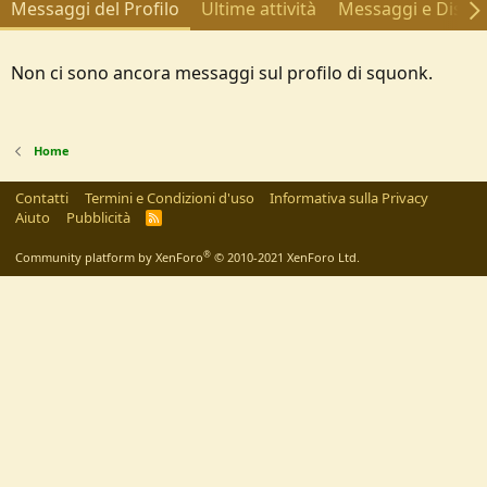
Messaggi del Profilo
Ultime attività
Messaggi e Discus
Non ci sono ancora messaggi sul profilo di squonk.
Home
Contatti
Termini e Condizioni d'uso
Informativa sulla Privacy
Aiuto
Pubblicità
R
S
S
®
Community platform by XenForo
© 2010-2021 XenForo Ltd.