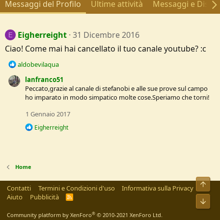
Messaggi del Profilo
Ultime attività
Messaggi e Discus
Eigherreight
31 Dicembre 2016
E
Ciao! Come mai hai cancellato il tuo canale youtube? :c
R
aldobevilaqua
e
lanfranco51
a
Peccato,grazie al canale di stefanobi e alle sue prove sul campo
c
ho imparato in modo simpatico molte cose.Speriamo che torni!
t
i
1 Gennaio 2017
o
n
R
Eigherreight
s
e
a
:
c
t
i
Home
o
n
Alto
Contatti
Termini e Condizioni d'uso
Informativa sulla Privacy
s
Aiuto
Pubblicità
:
R
Bass
S
S
®
Community platform by XenForo
© 2010-2021 XenForo Ltd.