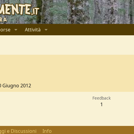
sorse
Attività
0 Giugno 2012
Feedback
1
gi e Discussioni
Info