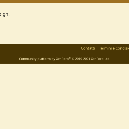
pign.
Contatti
Termini e Condizi
®
Community platform by XenForo
© 2010-2021 XenForo Ltd.