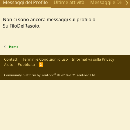
Messaggi del Profilo
Ultime attività
Messaggi e Discus
Non ci sono ancora messaggi sul profilo di
SulFiloDelRasoio.
Home
Contatti
Termini e Condizioni d'uso
Informativa sulla Privacy
Aiuto
Pubblicità
R
S
S
®
Community platform by XenForo
© 2010-2021 XenForo Ltd.