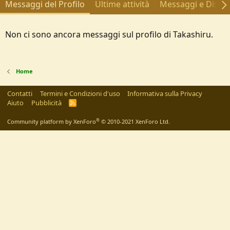
Messaggi del Profilo
Ultime attività
Messaggi e Discus
Non ci sono ancora messaggi sul profilo di Takashiru.
Home
Contatti
Termini e Condizioni d'uso
Informativa sulla Privacy
Aiuto
Pubblicità
R
S
S
®
Community platform by XenForo
© 2010-2021 XenForo Ltd.