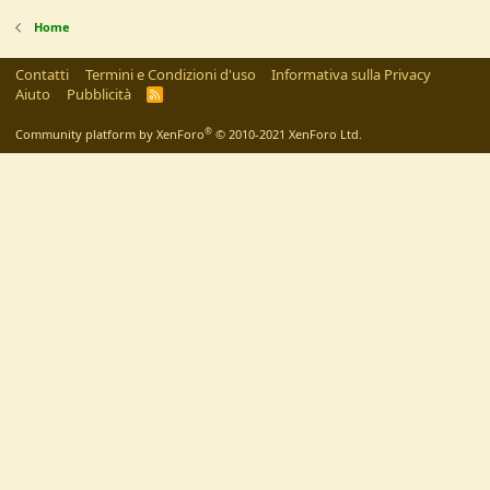
Home
Contatti
Termini e Condizioni d'uso
Informativa sulla Privacy
Aiuto
Pubblicità
R
S
S
®
Community platform by XenForo
© 2010-2021 XenForo Ltd.