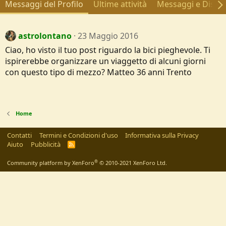
Messaggi del Profilo
Ultime attività
Messaggi e Discus
astrolontano
23 Maggio 2016
Ciao, ho visto il tuo post riguardo la bici pieghevole. Ti
ispirerebbe organizzare un viaggetto di alcuni giorni
con questo tipo di mezzo? Matteo 36 anni Trento
Home
Contatti
Termini e Condizioni d'uso
Informativa sulla Privacy
Aiuto
Pubblicità
R
S
S
®
Community platform by XenForo
© 2010-2021 XenForo Ltd.