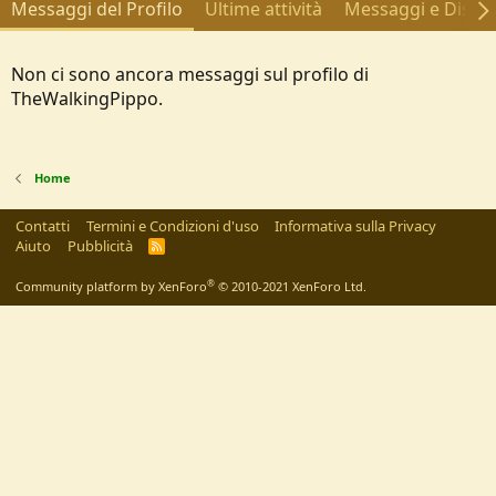
Messaggi del Profilo
Ultime attività
Messaggi e Discus
Non ci sono ancora messaggi sul profilo di
TheWalkingPippo.
Home
Contatti
Termini e Condizioni d'uso
Informativa sulla Privacy
Aiuto
Pubblicità
R
S
S
®
Community platform by XenForo
© 2010-2021 XenForo Ltd.