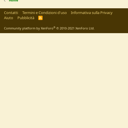
Home
Contatti
Termini e Condizioni d'uso
Informativa sulla Privacy
Aiuto
Pubblicità
R
S
S
®
Community platform by XenForo
© 2010-2021 XenForo Ltd.