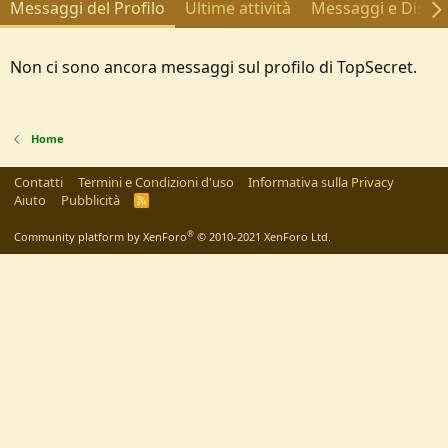
Messaggi del Profilo
Ultime attività
Messaggi e Discus
Non ci sono ancora messaggi sul profilo di TopSecret.
Home
Contatti
Termini e Condizioni d'uso
Informativa sulla Privacy
Aiuto
Pubblicità
R
S
S
®
Community platform by XenForo
© 2010-2021 XenForo Ltd.