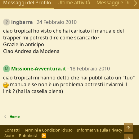
Messaggi del Profilo
Ultime attività
Messaggi e Discus
ingbarra
24 Febbraio 2010
ciao tropical ho visto che hai caricato il manuale del
trapper mi potresti dire come scaricarlo?
Grazie in anticipo
Ciao Andrea da Modena
Missione-Avventura.it
18 Febbraio 2010
M
ciao tropical mi hanno detto che hai pubblicato un "tuo"
manuale se non è un problema potresti inviarmi il
link ? (hai la casella piena)
Home
Alto
Contatti
Termini e Condizioni d'uso
Informativa sulla Privacy
Aiuto
Pubblicità
R
Bass