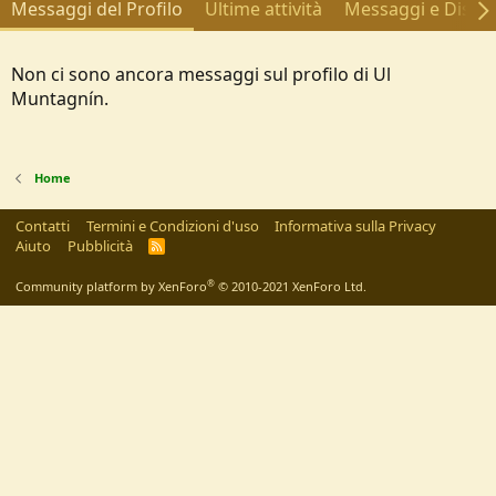
Messaggi del Profilo
Ultime attività
Messaggi e Discus
Non ci sono ancora messaggi sul profilo di Ul
Muntagnín.
Home
Contatti
Termini e Condizioni d'uso
Informativa sulla Privacy
Aiuto
Pubblicità
R
S
S
®
Community platform by XenForo
© 2010-2021 XenForo Ltd.