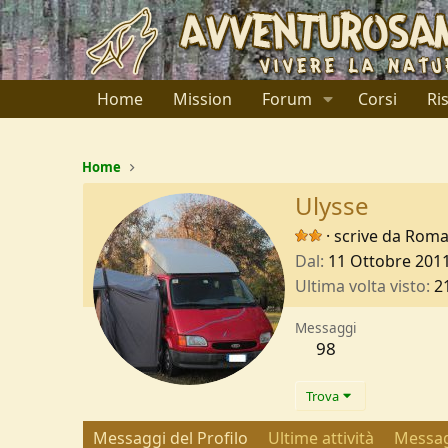
Home
Mission
Forum
Corsi
Ri
Home
Ulysse
·
scrive da
Roma,
Dal
11 Ottobre 201
Ultima volta visto
2
Messaggi
98
Trova
Messaggi del Profilo
Ultime attività
Messag