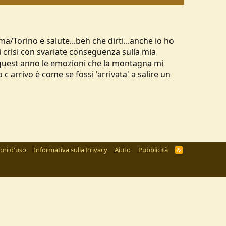
ma/Torino e salute...beh che dirti...anche io ho
crisi con svariate conseguenza sulla mia
o quest anno le emozioni che la montagna mi
arrivo è come se fossi 'arrivata' a salire un
oni d'uso
Informativa sulla Privacy
Aiuto
Pubblicità
R
S
S