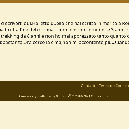
d scriverti quì.Ho letto quello che hai scritto in merito a Ro
na brutta fine del mio matrimonio dopo comunque 3 anni di 
cio trekking da 8 anni e non ho mai apprezzato tanto quant
bastanza.Ora cerco la cima,non mi accontento più.Quando c 
Contatti
Termini e Condizi
®
Community platform by XenForo
© 2010-2021 XenForo Ltd.