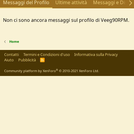
Messaggi del Profilo
Ultime attività
Messaggi e Discus
Non ci sono ancora messaggi sul profilo di Veeg90RPM.
Home
Contatti
Termini e Condizioni d'uso
Informativa sulla Privacy
Aiuto
Pubblicità
R
S
S
®
Community platform by XenForo
© 2010-2021 XenForo Ltd.