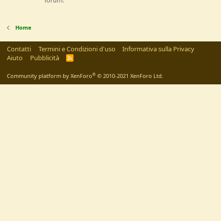
forum.
Home
Contatti
Termini e Condizioni d'uso
Informativa sulla Privacy
Aiuto
Pubblicità
R
S
S
®
Community platform by XenForo
© 2010-2021 XenForo Ltd.