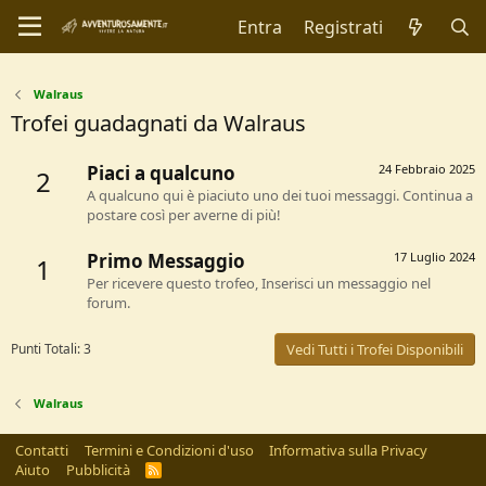
Entra
Registrati
Walraus
Trofei guadagnati da Walraus
Piaci a qualcuno
24 Febbraio 2025
2
A qualcuno qui è piaciuto uno dei tuoi messaggi. Continua a
postare così per averne di più!
Primo Messaggio
17 Luglio 2024
1
Per ricevere questo trofeo, Inserisci un messaggio nel
forum.
Punti Totali: 3
Vedi Tutti i Trofei Disponibili
Walraus
Contatti
Termini e Condizioni d'uso
Informativa sulla Privacy
Aiuto
Pubblicità
R
S