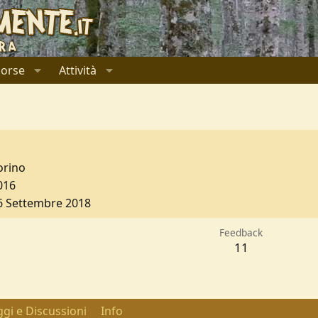
sorse
Attività
orino
016
6 Settembre 2018
Feedback
11
gi e Discussioni
Info