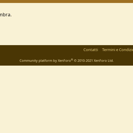
mbra.
Contatti
Termini e Condizi
®
Community platform by XenForo
© 2010-2021 XenForo Ltd.