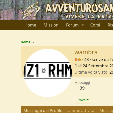
Home
Mission
Forum
Corsi
Ri
Home
wambra
·
43
·
scrive da
T
Dal
24 Settembre 2
Ultima volta visto
2
Messaggi
39
Trova
Messaggi del Profilo
Ultime attività
Messag