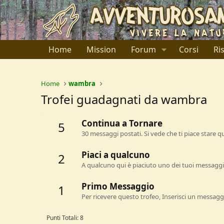
Home
Mission
Forum
Corsi
Ri
Home
wambra
Trofei guadagnati da wambra
Continua a Tornare
5
30 messaggi postati. Si vede che ti piace stare qu
Piaci a qualcuno
2
A qualcuno qui è piaciuto uno dei tuoi messaggi.
Primo Messaggio
1
Per ricevere questo trofeo, Inserisci un messagg
Punti Totali: 8