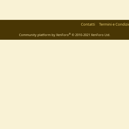
Contatti
Termini e Condizi
®
Community platform by XenForo
© 2010-2021 XenForo Ltd.