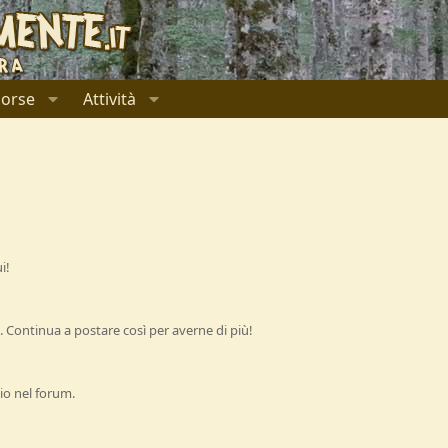
sorse
Attività
i!
 Continua a postare così per averne di più!
io nel forum.