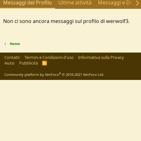
Messaggi del Profilo
Ultime attività
Messaggi e Discus
Non ci sono ancora messaggi sul profilo di werwolf3.
Home
Contatti
Termini e Condizioni d'uso
Informativa sulla Privacy
Aiuto
Pubblicità
R
S
S
®
Community platform by XenForo
© 2010-2021 XenForo Ltd.