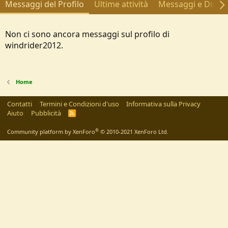
Messaggi del Profilo
Ultime attività
Messaggi e Discus
Non ci sono ancora messaggi sul profilo di
windrider2012.
Home
Contatti
Termini e Condizioni d'uso
Informativa sulla Privacy
Aiuto
Pubblicità
R
S
S
®
Community platform by XenForo
© 2010-2021 XenForo Ltd.