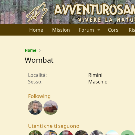
Home
Mission
Forum
Corsi
Ri
Home
Wombat
Località
Rimini
Sesso
Maschio
Following
Utenti che ti seguono