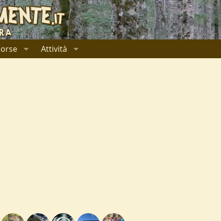
sorse
Attività