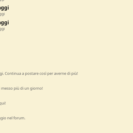
aggi
ggi
aggi
ggi
i. Continua a postare così per averne di più!
 messo più di un giorno!
qui!
ggio nel forum.