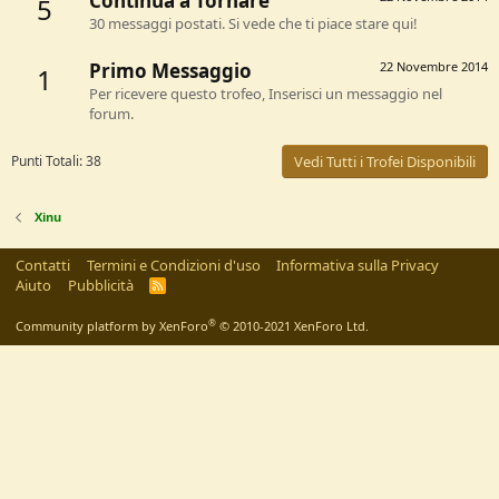
Continua a Tornare
5
30 messaggi postati. Si vede che ti piace stare qui!
Primo Messaggio
22 Novembre 2014
1
Per ricevere questo trofeo, Inserisci un messaggio nel
forum.
Punti Totali: 38
Vedi Tutti i Trofei Disponibili
Xinu
Contatti
Termini e Condizioni d'uso
Informativa sulla Privacy
Aiuto
Pubblicità
R
S
S
®
Community platform by XenForo
© 2010-2021 XenForo Ltd.