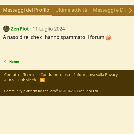
Messaggi del Profilo
Ultime attività
Messaggi e Discus
ZenPlot
11 Luglio 2024
A naso direi che ci hanno spammato il forum
Home
Contatti
Termini e Condizioni d'uso
Informativa sulla Privacy
Aiuto
Pubblicità
R
S
S
®
Community platform by XenForo
© 2010-2021 XenForo Ltd.