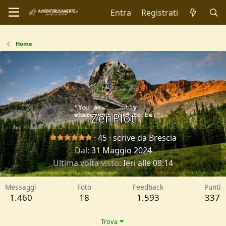
Entra
Registrati
Home
ZenPlot
·
45
·
scrive da
Brescia
Dal
31 Maggio 2024
Ultima volta visto
Ieri alle 08:14
Messaggi
Foto
Feedback
Punti
1.460
18
1.593
337
Trova