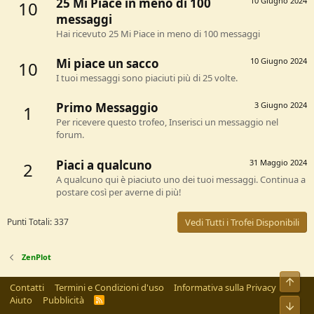
25 Mi Piace in meno di 100
10 Giugno 2024
10
messaggi
Hai ricevuto 25 Mi Piace in meno di 100 messaggi
Mi piace un sacco
10 Giugno 2024
10
I tuoi messaggi sono piaciuti più di 25 volte.
Primo Messaggio
3 Giugno 2024
1
Per ricevere questo trofeo, Inserisci un messaggio nel
forum.
Piaci a qualcuno
31 Maggio 2024
2
A qualcuno qui è piaciuto uno dei tuoi messaggi. Continua a
postare così per averne di più!
Punti Totali: 337
Vedi Tutti i Trofei Disponibili
ZenPlot
Alto
Contatti
Termini e Condizioni d'uso
Informativa sulla Privacy
Aiuto
Pubblicità
R
Bass
S