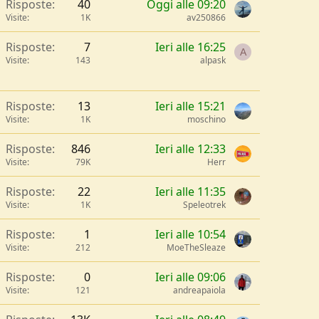
Risposte
40
Oggi alle 09:20
Visite
1K
av250866
Risposte
7
Ieri alle 16:25
A
Visite
143
alpask
Risposte
13
Ieri alle 15:21
Visite
1K
moschino
Risposte
846
Ieri alle 12:33
Visite
79K
Herr
Risposte
22
Ieri alle 11:35
Visite
1K
Speleotrek
Risposte
1
Ieri alle 10:54
Visite
212
MoeTheSleaze
Risposte
0
Ieri alle 09:06
Visite
121
andreapaiola