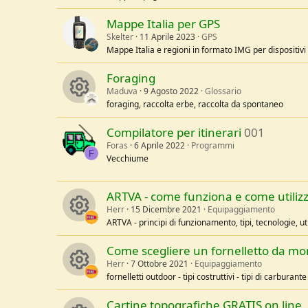
s
u
Mappe Italia per GPS
Skelter
11 Aprile 2023
GPS
o
r
Mappe Italia e regioni in formato IMG per dispositiv
u
c
Foraging
Maduva
9 Agosto 2022
Glossario
r
e
foraging, raccolta erbe, raccolta da spontaneo
R
c
i
Compilatore per itinerari
001
Foras
6 Aprile 2022
Programmi
e
e
c
F
Vecchiume
s
i
o
ARTVA - come funziona e come utilizz
o
c
n
Herr
15 Dicembre 2021
Equipaggiamento
ARTVA - principi di funzionamento, tipi, tecnologie, ut
u
o
R
Come scegliere un fornelletto da m
r
n
Herr
7 Ottobre 2021
Equipaggiamento
e
fornelletti outdoor - tipi costruttivi - tipi di carburante
c
R
s
Cartine topografiche GRATIS on line