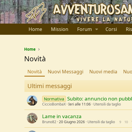
Home
Mission
Forum
Corsi
Ri
Home
Novità
Novità
Nuovi Messaggi
Nuovi media
Nuo
Ultimi messaggi
Subito: annuncio non pubbl
Normativa
CiccioBombaX
Ieri alle 11:06
Utensili da taglio
Lame in vacanza
Bruno82
20 Giugno 2026
Utensili da taglio
9
10