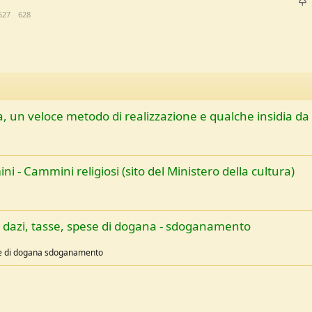
I
627
628
e
v
i
e
, un veloce metodo di realizzazione e qualche insidia da
z
a
ni - Cammini religiosi (sito del Ministero della cultura)
 - dazi, tasse, spese di dogana - sdoganamento
ese di dogana sdoganamento