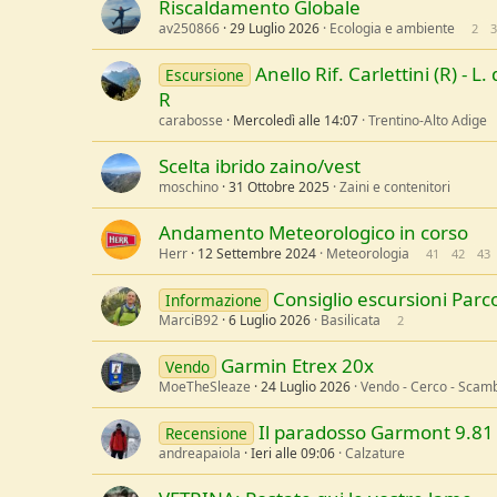
Riscaldamento Globale
av250866
29 Luglio 2026
Ecologia e ambiente
2
3
Anello Rif. Carlettini (R) - L
Escursione
R
carabosse
Mercoledì alle 14:07
Trentino-Alto Adige
Scelta ibrido zaino/vest
moschino
31 Ottobre 2025
Zaini e contenitori
Andamento Meteorologico in corso
Herr
12 Settembre 2024
Meteorologia
41
42
43
Consiglio escursioni Parco
Informazione
MarciB92
6 Luglio 2026
Basilicata
2
Garmin Etrex 20x
Vendo
MoeTheSleaze
24 Luglio 2026
Vendo - Cerco - Scamb
Il paradosso Garmont 9.81
Recensione
andreapaiola
Ieri alle 09:06
Calzature