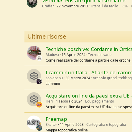
VETRINA: Postate qui le vostre lame
Crafter
22 Novembre 2013
Utensili da taglio
626
Ultime risorse
Tecniche boschive: Cordame in Ortica
Maduva
15 Aprile 2024
Tecniche varie
Come realizzare del cordame a partire dalle ortiche
I cammini in Italia - Atlante dei cammi
soniababu
30 Marzo 2024
Archivio grandi trekking
cammini
R
Acquistare on line da paesi extra UE
Herr
1 Febbraio 2024
Equipaggiamento
e
Acquistare on line da paesi extra UE dazi tasse sp
R
s
Freemap
Skelter
11 Aprile 2023
Cartografia e topografia
e
o
Mappa topografica online