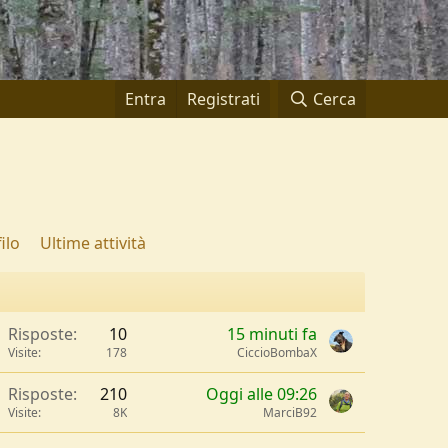
Entra
Registrati
Cerca
ilo
Ultime attività
Risposte
10
15 minuti fa
Visite
178
CiccioBombaX
Risposte
210
Oggi alle 09:26
Visite
8K
MarciB92