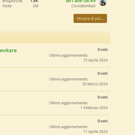
Risposte
13K
Ieri alle 08:49
n
Visite
2M
CiccioBombaX
Mostra di più…
d
n
0
 evitare
0 voti
,
Ultimo aggiornamento
0
15 Aprile 2024
0
s
0
0 voti
t
,
Ultimo aggiornamento
e
0
30 Marzo 2024
l
0
l
s
0
e
0 voti
t
,
/
Ultimo aggiornamento
e
0
1 Febbraio 2024
a
l
0
l
s
0
e
0 voti
t
,
/
Ultimo aggiornamento
e
0
11 Aprile 2023
a
l