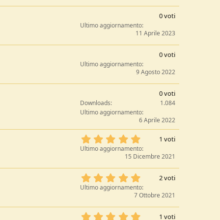
0
l
s
0
e
0 voti
t
,
/
Ultimo aggiornamento
e
0
11 Aprile 2023
a
l
0
l
s
0
e
0 voti
t
,
/
Ultimo aggiornamento
e
0
9 Agosto 2022
a
l
0
l
s
0
e
0 voti
t
,
/
Downloads
1.084
e
0
a
Ultimo aggiornamento
l
0
6 Aprile 2022
l
s
e
t
5
1 voti
/
e
,
Ultimo aggiornamento
a
l
0
15 Dicembre 2021
l
0
e
s
5
2 voti
/
t
,
Ultimo aggiornamento
a
e
0
7 Ottobre 2021
l
0
l
s
5
e
1 voti