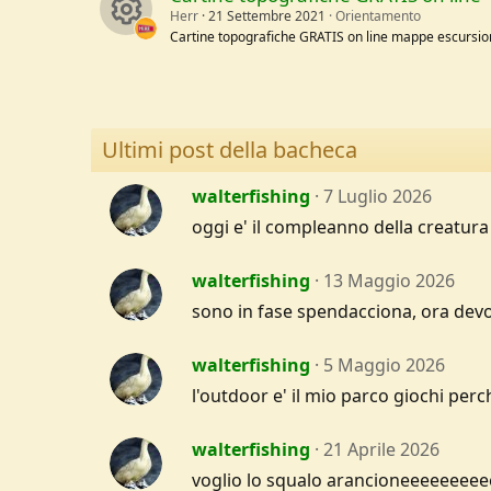
e
Herr
21 Settembre 2021
Orientamento
e
o
Cartine topografiche GRATIS on line mappe escursio
i
R
s
u
c
e
o
r
o
Ultimi post della bacheca
s
u
c
n
o
walterfishing
7 Luglio 2026
r
e
oggi e' il compleanno della creatura
u
c
i
walterfishing
13 Maggio 2026
r
e
c
sono in fase spendacciona, ora dev
c
i
o
walterfishing
5 Maggio 2026
e
c
n
l'outdoor e' il mio parco giochi pe
i
o
walterfishing
21 Aprile 2026
c
n
voglio lo squalo arancioneeeeeeee