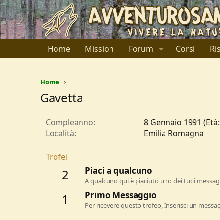
Home
Mission
Forum
Corsi
Ri
Home
Gavetta
Compleanno
8 Gennaio 1991 (Età:
Località
Emilia Romagna
Trofei
Piaci a qualcuno
2
A qualcuno qui è piaciuto uno dei tuoi messagg
Primo Messaggio
1
Per ricevere questo trofeo, Inserisci un messa