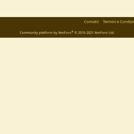
Contatti
Termini e Condizi
®
Community platform by XenForo
© 2010-2021 XenForo Ltd.