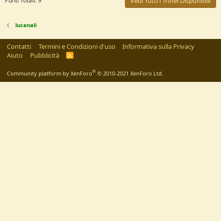
Punti Totali: 9
Vedi Tutti i Trofei Disponibili
lucanali
Contatti
Termini e Condizioni d'uso
Informativa sulla Privacy
Aiuto
Pubblicità
R
S
S
®
Community platform by XenForo
© 2010-2021 XenForo Ltd.