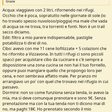
Grazie
e
Acqua: viaggiavo con 2 litri, rifornendo nei rifugi.
Occhio che è poca, sopratutto nelle giornate di sole (io
ho trovato spesso nuvoloso/pioggia) ma male che vada
di acqua se ne trova, tra torrenti e fonti. Non è un trail
secco diciamo.
Edit: filtro a mio parere indispensabile, pastiglie
potabilizza ti direi di no.
Cibo: avevo con me 11 cene liofilizzate + 5 colazioni che
ho rifornito a Vizzavona. In tutti i rifugi ci sono piccoli
spacci per acquistare cibo da cucinare e c'è sempre a
disposizione una zona cucina se non hai il tuo fornello,
oppure puoi mangiare quello che propongo loro per
cena, e non sembrava affatto male. Per pranzo mi
arrangiavo un po' con quel che trovavo nel rifugio in cui
passavo.
Dormire: non so come funziona senza tenda, io avevo la
mia, ma si deve comunque prenotare e sono 9€. Senza
prenotazione ma con la tua tenda non ti dicono mai di
no, ma paghi 18€. Ho prenotato secondo il mio