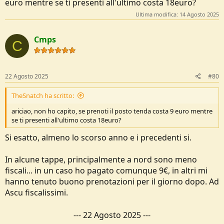
euro mentre se ti presenti all'ultimo costa 18euro?
con quel che trovavo nel rifugio in cui passavo.
Ultima modifica:
14 Agosto 2025
Dormire: non so come funziona senza tenda, io avevo la mia, ma si
deve comunque prenotare e sono 9€. Senza prenotazione ma con la
tua tenda non ti dicono mai di no, ma paghi 18€. Ho prenotato
Cmps
C
secondo il mio programma dove ho potuto perché alcuni rifugi
erano già full 2 settimane prima e mi sono rassegnato a pagare 18€
sul posto. Alcuni rifugi hanno davvero poco posto per le tende, e se
doppi le tappe arrivi necessariamente tardi... In quel caso devi
22 Agosto 2025
#80
letteralmente correre, cosa che ho fatto per accaparrarmi l'ultima
piazzola ad Asinau, vicino alla piattaforma dell'elicottero, ma
TheSnatch ha scritto:
racconterò anche di questo più nel dettaglio
ariciao, non ho capito, se prenoti il posto tenda costa 9 euro mentre
se ti presenti all'ultimo costa 18euro?
Si esatto, almeno lo scorso anno e i precedenti si.
In alcune tappe, principalmente a nord sono meno
fiscali... in un caso ho pagato comunque 9€, in altri mi
hanno tenuto buono prenotazioni per il giorno dopo. Ad
Ascu fiscalissimi.
---
22 Agosto 2025
---