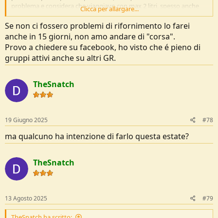
problema e considera che viaggiavo con max 2 litri, spesso anche
Clicca per allargare...
meno (quindi pochi) e solo una volta sono arrivato un po' corto.
Se non ci fossero problemi di rifornimento lo farei
Comunque, siamo in pochi qui sul forum ad aver fatto il GR20 e,
anche in 15 giorni, non amo andare di "corsa".
credo, lo abbiamo fatto tutti in estate con i rifugi aperti e nessun
Provo a chiedere su facebook, ho visto che é pieno di
problema di rifornimento. Ti consiglio di andare sul gruppo
gruppi attivi anche su altri GR.
facebook
https://www.facebook.com/groups/CorsicaGR20
che è
molto attivo e spesso ci scrive gente che l'ha fatta fuori stagione.
TheSnatch
19 Giugno 2025
#78
ma qualcuno ha intenzione di farlo questa estate?
TheSnatch
13 Agosto 2025
#79
TheSnatch ha scritto: