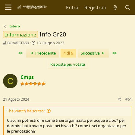
Entra
Registrati
Estero
Info Gr20
Informazione
C
D
BOAVISTA69
13 Giugno 2023
r
a
Primo
Ultimo
Precedente
4 di 6
Successiva
e
t
a
a
t
d
Risposta più votata
o
i
r
I
Cmps
C
e
n
D
i
i
z
s
i
21 Agosto 2024
#61
c
o
u
TheSnatch ha scritto:
s
s
Ciao, mi potresti dire come ti sei organizzato per acqua e cibo? per
i
dormire hai trovato posto nei bivacchi? come ti sei organizzato per
o
le prenotazioni?
n