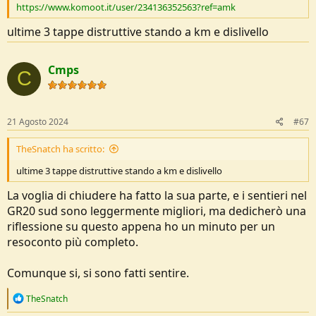
https://www.komoot.it/user/234136352563?ref=amk
ultime 3 tappe distruttive stando a km e dislivello
Cmps
C
21 Agosto 2024
#67
TheSnatch ha scritto:
ultime 3 tappe distruttive stando a km e dislivello
La voglia di chiudere ha fatto la sua parte, e i sentieri nel
GR20 sud sono leggermente migliori, ma dedicherò una
riflessione su questo appena ho un minuto per un
resoconto più completo.
Comunque si, si sono fatti sentire.
R
TheSnatch
e