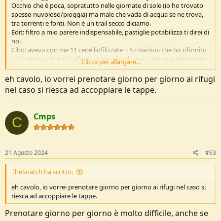
Occhio che è poca, sopratutto nelle giornate di sole (io ho trovato
spesso nuvoloso/pioggia) ma male che vada di acqua se ne trova,
tra torrenti e fonti. Non è un trail secco diciamo.
Edit: filtro a mio parere indispensabile, pastiglie potabilizza ti direi di
no.
Cibo: avevo con me 11 cene liofilizzate + 5 colazioni che ho rifornito
a Vizzavona. In tutti i rifugi ci sono piccoli spacci per acquistare cibo
Clicca per allargare...
da cucinare e c'è sempre a disposizione una zona cucina se non hai il
tuo fornello, oppure puoi mangiare quello che propongo loro per
eh cavolo, io vorrei prenotare giorno per giorno ai rifugi
cena, e non sembrava affatto male. Per pranzo mi arrangiavo un po'
nel caso si riesca ad accoppiare le tappe.
con quel che trovavo nel rifugio in cui passavo.
Dormire: non so come funziona senza tenda, io avevo la mia, ma si
deve comunque prenotare e sono 9€. Senza prenotazione ma con la
Cmps
C
tua tenda non ti dicono mai di no, ma paghi 18€. Ho prenotato
secondo il mio programma dove ho potuto perché alcuni rifugi
erano già full 2 settimane prima e mi sono rassegnato a pagare 18€
sul posto. Alcuni rifugi hanno davvero poco posto per le tende, e se
21 Agosto 2024
#63
doppi le tappe arrivi necessariamente tardi... In quel caso devi
letteralmente correre, cosa che ho fatto per accaparrarmi l'ultima
TheSnatch ha scritto:
piazzola ad Asinau, vicino alla piattaforma dell'elicottero, ma
racconterò anche di questo più nel dettaglio
eh cavolo, io vorrei prenotare giorno per giorno ai rifugi nel caso si
riesca ad accoppiare le tappe.
Prenotare giorno per giorno è molto difficile, anche se