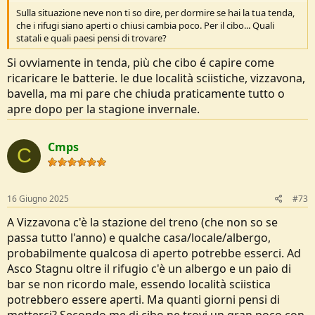
Sulla situazione neve non ti so dire, per dormire se hai la tua tenda,
che i rifugi siano aperti o chiusi cambia poco. Per il cibo... Quali
statali e quali paesi pensi di trovare?
Si ovviamente in tenda, più che cibo é capire come
ricaricare le batterie. le due località sciistiche, vizzavona,
bavella, ma mi pare che chiuda praticamente tutto o
apre dopo per la stagione invernale.
Cmps
C
16 Giugno 2025
#73
A Vizzavona c'è la stazione del treno (che non so se
passa tutto l'anno) e qualche casa/locale/albergo,
probabilmente qualcosa di aperto potrebbe esserci. Ad
Asco Stagnu oltre il rifugio c'è un albergo e un paio di
bar se non ricordo male, essendo località sciistica
potrebbero essere aperti. Ma quanti giorni pensi di
metterci? Secondo me di cibo ne trovi un gran poco con