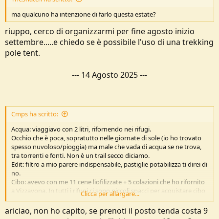
ma qualcuno ha intenzione di farlo questa estate?
riuppo, cerco di organizzarmi per fine agosto inizio
settembre.....e chiedo se è possibile l'uso di una trekking
pole tent.
---
14 Agosto 2025
---
Cmps ha scritto:
Acqua: viaggiavo con 2 litri, rifornendo nei rifugi.
Occhio che è poca, sopratutto nelle giornate di sole (io ho trovato
spesso nuvoloso/pioggia) ma male che vada di acqua se ne trova,
tra torrenti e fonti. Non è un trail secco diciamo.
Edit: filtro a mio parere indispensabile, pastiglie potabilizza ti direi di
no.
Cibo: avevo con me 11 cene liofilizzate + 5 colazioni che ho rifornito
a Vizzavona. In tutti i rifugi ci sono piccoli spacci per acquistare cibo
Clicca per allargare...
da cucinare e c'è sempre a disposizione una zona cucina se non hai il
tuo fornello, oppure puoi mangiare quello che propongo loro per
ariciao, non ho capito, se prenoti il posto tenda costa 9
cena, e non sembrava affatto male. Per pranzo mi arrangiavo un po'