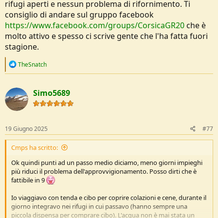
rifugi aperti e nessun problema di rifornimento. Ti
consiglio di andare sul gruppo facebook
https://www.facebook.com/groups/CorsicaGR20
che è
molto attivo e spesso ci scrive gente che l'ha fatta fuori
stagione.
R
TheSnatch
e
a
c
Simo5689
t
i
o
n
s
19 Giugno 2025
#77
:
Cmps ha scritto:
Ok quindi punti ad un passo medio diciamo, meno giorni impieghi
più riduci il problema dell'approvvigionamento. Posso dirti che è
fattibile in 9
Io viaggiavo con tenda e cibo per coprire colazioni e cene, durante il
giorno integravo nei rifugi in cui passavo (hanno sempre una
piccola dispensa per comprare cibo). L'acqua non è mai stata un