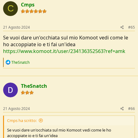
Cmps
C
21 Agosto 2024
#65
Se vuoi dare un'occhiata sul mio Komoot vedi come le
ho accoppiate io e ti fai un'idea
https://www.komoot.it/user/234136352563?ref=amk
R
TheSnatch
e
a
c
t
TheSnatch
i
o
n
s
:
21 Agosto 2024
#66
Cmps ha scritto:
Se vuoi dare un'occhiata sul mio Komoot vedi come le ho
accoppiate io e ti fai un'idea