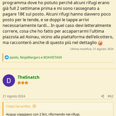
programma dove ho potuto perché alcuni rifugi erano
già full 2 settimane prima e mi sono rassegnato a
pagare 18€ sul posto. Alcuni rifugi hanno davvero poco
posto per le tende, e se doppi le tappe arrivi
necessariamente tardi... In quel caso devi letteralmente
correre, cosa che ho fatto per accaparrarmi l'ultima
piazzola ad Asinau, vicino alla piattaforma dell'elicottero,
ma racconterò anche di questo più nel dettaglio
Ultima modifica:
21 Agosto 2024
R
paiolo
,
NinjaMargaro
e
BOAVISTA69
e
a
c
t
TheSnatch
i
o
n
s
:
21 Agosto 2024
#62
Cmps ha scritto:
Acqua: viaggiavo con 2 litri, rifornendo nei rifugi.