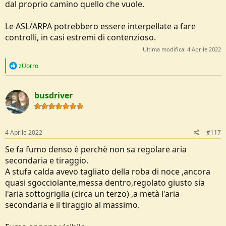
dal proprio camino quello che vuole.
Le ASL/ARPA potrebbero essere interpellate a fare
controlli, in casi estremi di contenzioso.
Ultima modifica:
4 Aprile 2022
R
zUorro
e
a
c
busdriver
t
i
o
n
s
4 Aprile 2022
#117
:
Se fa fumo denso è perchè non sa regolare aria
secondaria e tiraggio.
A stufa calda avevo tagliato della roba di noce ,ancora
quasi sgocciolante,messa dentro,regolato giusto sia
l'aria sottogriglia (circa un terzo) ,a metà l'aria
secondaria e il tiraggio al massimo.