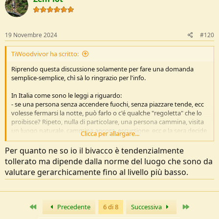
19 Novembre 2024
#120
TiWoodvivor ha scritto:
Riprendo questa discussione solamente per fare una domanda
semplice-semplice, chì sà lo ringrazio per l'info.
In Italia come sono le leggi a riguardo:
- se una persona senza accendere fuochi, senza piazzare tende, ecc
volesse fermarsi la notte, può farlo o c'é qualche "regoletta" che lo
proibisce? Ripeto, nulla di particolare, una persona cammina, visita
un luogo naturale, cammina ancora, escursione, ecc e la sera decide
Clicca per allargare...
di buttarsi sotto ad un albero a riposare, mangiarsi il panino al
Salame portato da casa, guardare le stesse. Dormicchiare e poi
Per quanto ne so io il bivacco è tendenzialmente
ripartire.
tollerato ma dipende dalla norme del luogo che sono da
valutare gerarchicamente fino al livello più basso.
GRAZIE MILLE
Primo
Ultimo
Precedente
6 di 8
Successiva