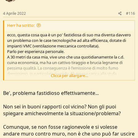
4 Aprile 2022
#116
Herr ha scritto:
ecco, questa cosa qua è un po' fastidiosa di suo ma diventa davvero
un problema con le case tecnologiche ad alta efficienza, dotate di
impianti VMC (ventilazione meccanica controllata).
Parlo per esperienza personale.
A 30 metri da casa mia, vive uno che usa quotidianamente la c.d.
cuina economica, ma ha un cattivo tiraggio e brucia legname di
pessima qualità. La conseguenza è l'emissione di molto fumo
densissimo, in particolare quando dà grossa carica alla stufa
Clicca per allargare...
(mattina, mezzogiorno e dalle 18 in poi); complice il vento
dominante, il fumo quasi sempre ricade su casa mia e dei miei vicini.
In questi orari, per non ridurre casa ad un affumicatoio per speck,
Be', problema fastidioso effettivamente...
dobbiamo spegnere l'impianto VMC e, se abbiamo le finestre aperte
momentaneamente per arieggiare casa o più a lungo in primavera,
Non sei in buoni rapporti col vicino? Non gli puoi
dobbiamo chiuderle. Inoltre non possiamo stendere biancheria
all'aperto.
spiegare amichevolmente la situazione/problema?
Considerate che viviamo in un quartiere residenziale in una zona di
campagna densamente abitata e molto civilizzata, non nella
Comunque, se non fosse ragionevole e si volesse
profonda e selvaggia campagna.
andare muro contro muro, non è che uno può far uscire