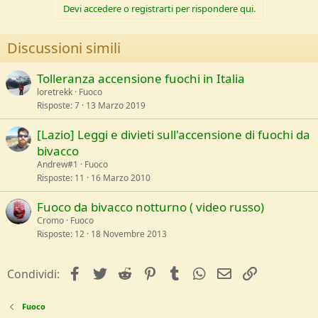
Devi accedere o registrarti per rispondere qui.
Discussioni simili
Tolleranza accensione fuochi in Italia
loretrekk
Fuoco
Risposte
7
13 Marzo 2019
[Lazio] Leggi e divieti sull'accensione di fuochi da
bivacco
Andrew#1
Fuoco
Risposte
11
16 Marzo 2010
Fuoco da bivacco notturno ( video russo)
Cromo
Fuoco
Risposte
12
18 Novembre 2013
facebook
Twitter
Reddit
Pinterest
Tumblr
WhatsApp
e-mail
Link
Condividi:
Fuoco