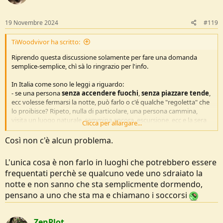
19 Novembre 2024
#119
TiWoodvivor ha scritto:
Riprendo questa discussione solamente per fare una domanda
semplice-semplice, chì sà lo ringrazio per l'info.
In Italia come sono le leggi a riguardo:
- se una persona
senza accendere fuochi
,
senza piazzare tende
,
ecc volesse fermarsi la notte, può farlo o c'é qualche "regoletta" che
lo proibisce? Ripeto, nulla di particolare, una persona cammina,
visita un luogo naturale, cammina ancora, escursione, ecc e la sera
Clicca per allargare...
decide di buttarsi sotto ad un albero a riposare, mangiarsi il panino
al Salame portato da casa, guardare le stesse. Dormicchiare e poi
Così non c'è alcun problema.
ripartire.
L'unica cosa è non farlo in luoghi che potrebbero essere
GRAZIE MILLE
frequentati perchè se qualcuno vede uno sdraiato la
notte e non sanno che sta semplicmente dormendo,
pensano a uno che sta ma e chiamano i soccorsi
ZenPlot