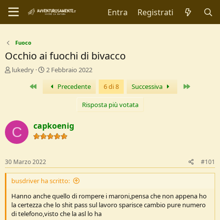
Entra
Registrati
Fuoco
Occhio ai fuochi di bivacco
C
D
lukedry
2 Febbraio 2022
r
a
Primo
Ultimo
Precedente
6 di 8
Successiva
e
t
a
a
t
d
Risposta più votata
o
i
r
I
capkoenig
C
e
n
D
i
i
z
s
i
30 Marzo 2022
#101
c
o
u
busdriver ha scritto:
s
s
Hanno anche quello di rompere i maroni,pensa che non appena ho
i
la certezza che lo shit pass sul lavoro sparisce cambio pure numero
o
di telefono,visto che la asl lo ha
n