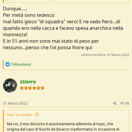
Dunque.....
Per metà sono tedesco
mai fatto gioco "di squadra" vero! E ne vado fiero...di
quando ero nella cacca e facevo spesa anarchica nella
monnezza!
E in 51 anni non sono mai stato di peso per
nessuno...penso che l'ot possa finire qui
Ultima modifica:
31 Marzo 2022
R
TiWoodvivor
e
a
c
zUorro
t
i
o
n
s
31 Marzo 2022
#108
:
Herr ha scritto:
Ma no, il mio discorso è assolutamente aderente al topic, che
origina dal caso di fuochi da bivacco trasformatisi in occasione di