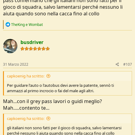
pass confermano che gli italiani non sono fatti per il
gioco di squadra, salvo lamentarsi perché nessuno li
aiuta quando sono nella cacca fino al collo
R
TheKing
e
Wombat
e
a
c
busdriver
t
i
o
n
s
31 Marzo 2022
#107
:
capkoenig ha scritto:
Per guidare l'auto o l'autobus devi avere la patente, sennò ti
ammazzi al primo incrocio o fai del male agli altri.
Mah...con il grey pass lavori o guidi meglio?
Mah.....contento te...
capkoenig ha scritto:
gli italiani non sono fatti per il gioco di squadra, salvo lamentarsi
perché nessuno li aiuta quando sono nella cacca fino al collo