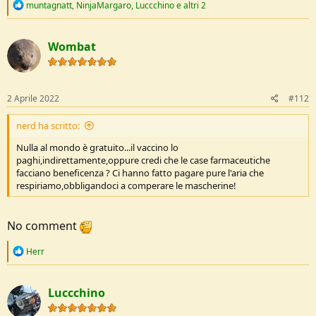
R
muntagnatt
,
NinjaMargaro
,
Luccchino
e altri 2
e
a
c
Wombat
t
i
o
n
s
2 Aprile 2022
#112
:
nerd ha scritto:
Nulla al mondo è gratuito...il vaccino lo
paghi,indirettamente,oppure credi che le case farmaceutiche
facciano beneficenza ? Ci hanno fatto pagare pure l'aria che
respiriamo,obbligandoci a comperare le mascherine!
No comment
R
Herr
e
a
c
Luccchino
t
i