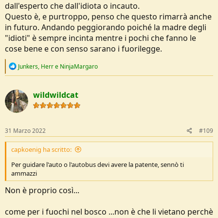
ragionamento è preventivo: eliminare rischi inutili.
dall'esperto che dall'idiota o incauto.
in situazioni siccitose.
Accendere un fuoco è un rischio. Accendere un fuoco per bivaccare
Questo è, e purtroppo, penso che questo rimarrà anche
non è una necessità insostituibile.
Dov'è scusa che non fila il discorso?
in futuro. Andando peggiorando poiché la madre degli
Quindi accendere un fuoco diventa vietato.
"idioti" è sempre incinta mentre i pochi che fanno le
Per me è giusto e va bene.
cose bene e con senso sarano i fuorilegge.
R
Junkers
,
Herr
e
NinjaMargaro
e
a
c
wildwildcat
t
i
o
n
s
31 Marzo 2022
#109
:
capkoenig ha scritto:
Per guidare l'auto o l'autobus devi avere la patente, sennò ti
ammazzi
Non è proprio così...
come per i fuochi nel bosco ...non è che li vietano perchè