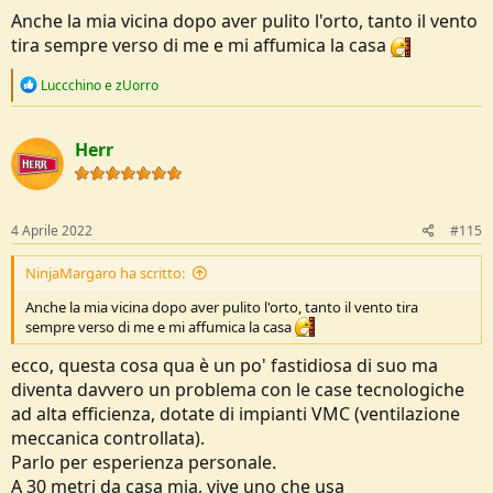
Anche la mia vicina dopo aver pulito l'orto, tanto il vento
tira sempre verso di me e mi affumica la casa
R
Luccchino
e
zUorro
e
a
c
Herr
t
i
o
n
s
4 Aprile 2022
#115
:
NinjaMargaro ha scritto:
Anche la mia vicina dopo aver pulito l'orto, tanto il vento tira
sempre verso di me e mi affumica la casa
ecco, questa cosa qua è un po' fastidiosa di suo ma
diventa davvero un problema con le case tecnologiche
ad alta efficienza, dotate di impianti VMC (ventilazione
meccanica controllata).
Parlo per esperienza personale.
A 30 metri da casa mia, vive uno che usa