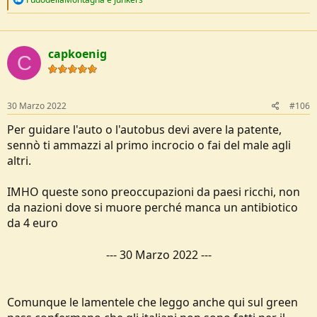
e
a
c
t
capkoenig
i
C
o
n
s
:
30 Marzo 2022
#106
Per guidare l'auto o l'autobus devi avere la patente,
sennò ti ammazzi al primo incrocio o fai del male agli
altri.
IMHO queste sono preoccupazioni da paesi ricchi, non
da nazioni dove si muore perché manca un antibiotico
da 4 euro
---
30 Marzo 2022
---
Comunque le lamentele che leggo anche qui sul green