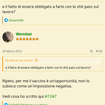
e il fatto di essere obbligato a farlo con lo shit pass sul
lavoro?
R
Giovanni66
e
a
c
Wombat
t
i
o
n
s
30 Marzo 2022
#105
:
busdriver ha scritto:
e il fatto di essere obbligato a farlo con lo shit pass sul lavoro?
Ripeto, per me il vaccino è un'opportunità, non lo
subisco come un'imposizione negativa.
Vedi cosa ho scritto qui
#7.047
R
FudodellaMontagna
e
Junkers