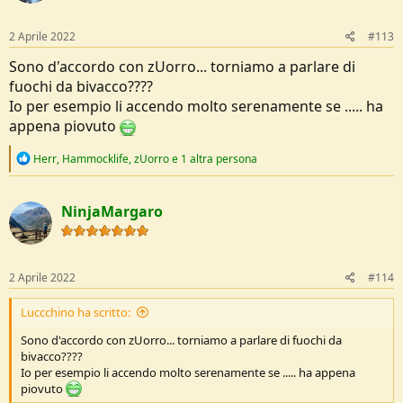
o
n
s
2 Aprile 2022
#113
:
Sono d'accordo con zUorro... torniamo a parlare di
fuochi da bivacco????
Io per esempio li accendo molto serenamente se ..... ha
appena piovuto
R
Herr
,
Hammocklife
,
zUorro
e 1 altra persona
e
a
c
NinjaMargaro
t
i
o
n
s
2 Aprile 2022
#114
:
Luccchino ha scritto:
Sono d'accordo con zUorro... torniamo a parlare di fuochi da
bivacco????
Io per esempio li accendo molto serenamente se ..... ha appena
piovuto