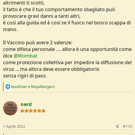
altrimenti ti scotti,
il fatto è che il tuo comportamento sbagliato può
provocare gravi danni a tanti altri,
è così alla guida ed è così se il fuoco nel bosco scappa di
mano.
Il Vaccino può avere 2 valenze:
come difesa personale .... allora è una opportunità come
dice
@Wombat
come protezione collettiva per impedire la diffusione del
virus ... ma allora deve essere obbligatorio
senza rigiri di pass.
R
busdriver
e
NinjaMargaro
e
a
c
nerd
t
i
o
n
s
1 Aprile 2022
#110
: