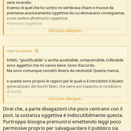
serio incendio.
Il senso di quel che ho scritto mi sembrava chiaro e muove da
premesse assolutamente oggettive da cui derivavano conseguenze,
a mio vedere altrettanto oggettive:
Premesse oggettive:
- a livello di scelte di impostazione della gita, da un punto di vista
Clicca per allargare...
funzionale e nel contesto Italiano, accendere un fuoco libero non è
assolutamente necessario, mai, perchè ci sono strumenti più rapidi,
efficaci ed efficienti per raggiungere lo scopo di cucinare.
- Il 99% degli incendi è dovuto ad azione umana, colposa o dolosa,
Herr ha scritto:
ma pur sempre ad azione umana. Accendere un fuoco libero
Infatti, "giustificabile" o anche accettabile, comprensibile, tollerabile
significa quindi introdurre in natura un oggettivo elemento di
sono aggettivi che mi vanno bene. Sono d'accordo.
rischio (soprattutto in contesti siccitosi) per tutti i motivi detti:
Ma sono comunque concetti diversi da necessità! Questa manca.
scintille, deriva da vento, incendi sotterranei e manovre incaute o
errate in generale.
e queste sono proprio le ragioni per le quali si è introdotto il divieto
Conseguenze:
generalizzato dei fuochi liberi, che viene poi inasprito in condizioni
1) quindi accendere un fuoco risponde ad una precisa scelta, che a
di siccità.
sua volta dipende principalmente dal piacere di vedere la fiamma;
Ripeto, le leggi necessariamente devono essere generali, rivolgersi
2) ciascuno ha gusti diversi su gratificanti dimensioni del fuoco: c'è
Clicca per allargare...
alla platea intera dei cittadini e non possono essere "ad personam",
chi si accontenta della fiammella della piccola fiammiferaia e chi
quindi non possono considerare le conoscenze ed abilità di singoli
invece ha istinti Neroniani ed i gusti dei secondi non sono meno
Direi che, a parte divagazioni che poco centrano con il
individui, soprattutto quando questi sono una netta minoranza
legittimi dei primi
per sdrammatizzare, pensa un po' che è così
post, la sostanza oggettiva è indiscutibilmente questa.
della collettività.
per noi con le tette delle ragazze ed è così anche per le donne con
Purtroppo bisogna premunirsi emettendo leggi poco
In ogni caso, l'errore e la distrazione - con danni rilevanti alla
altro
permissive proprio per salvaguardare il pubblico sia
collettività - sono possibili anche per chi ha le competenze e quindi il
3) mi paiono sensati i divieti esistenti circa i fuochi liberi, soprattutto