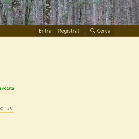
Entra
Registrati
Cerca
ù votata
#81