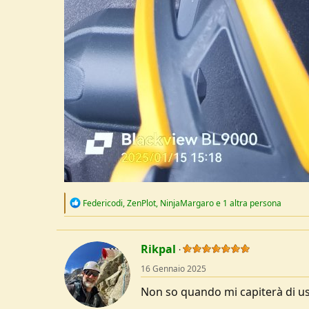
R
Federicodi
,
ZenPlot
,
NinjaMargaro
e 1 altra persona
e
a
c
t
Rikpal
i
o
16 Gennaio 2025
n
s
Non so quando mi capiterà di usa
: