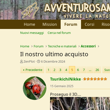
Home
Mission
Forum
Corsi
Riso
Nuovi messaggi
Cerca nel forum
Home
Forum
Tecniche e materiali
Accessori
Il nostro ultimo acquisto
C
D
ZenPlot
6 Dicembre 2024
r
a
Precedente
1
2
3
4
5
6
7
…
26
Suc
e
t
a
a
TsurikichiNikke
t
d
o
i
15 Gennaio 2025
r
I
e
n
Proseguo il 3D....
D
i
i
z
s
i
c
o