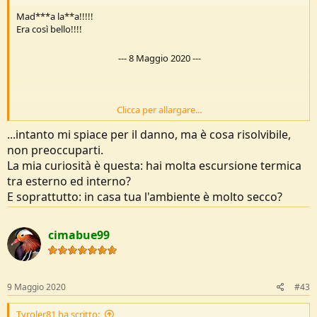
Mad***a la**a!!!!!
Era così bello!!!!
---
8 Maggio 2020
---
Clicca per allargare...
L'ho tenuto fermo in casa...si è scollato tutto!!
...intanto mi spiace per il danno, ma è cosa risolvibile,
non preoccuparti.
La mia curiosità è questa: hai molta escursione termica
tra esterno ed interno?
E soprattutto: in casa tua l'ambiente è molto secco?
cimabue99
9 Maggio 2020
#43
Tyroler81 ha scritto: