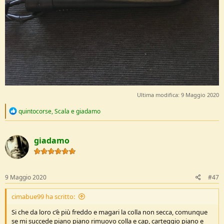
Ultima modifica:
9 Maggio 2020
R
quintocorse
,
Scala
e
giadamo
e
a
c
giadamo
t
i
o
n
s
9 Maggio 2020
#47
:
cimabue99 ha scritto:
Si che da loro c’è più freddo e magari la colla non secca, comunque
se mi succede piano piano rimuovo colla e cap, carteggio piano e