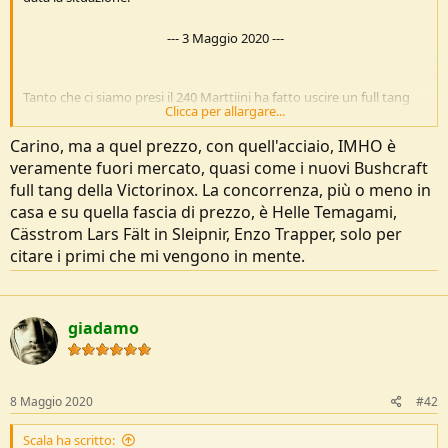
o
n
---
3 Maggio 2020
---
e
Tanto che ci siamo presi il 240 Marttiini ha fatto uscire un full tang
Clicca per allargare...
Thundra GR, in 1.416- 3.5 thick balde - 11 cm long,- dato a HRC 58,
prezzo che si tira dietro penso commenti negativi (€ 139)
Carino, ma a quel prezzo, con quell'acciaio, IMHO è
Vedi l'allegato 206202
veramente fuori mercato, quasi come i nuovi Bushcraft
full tang della Victorinox. La concorrenza, più o meno in
casa e su quella fascia di prezzo, è Helle Temagami,
Cässtrom Lars Fält in Sleipnir, Enzo Trapper, solo per
citare i primi che mi vengono in mente.
giadamo
8 Maggio 2020
#42
Scala ha scritto: