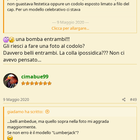
non guastava l’estetica oppure un codolo esposto limato a filo del
cap. Per un modello celebrativo ci stava
---
9 Maggio 2020
---
Clicca per allargare...
una bomba entrambi!!!
È arrivato, bello affilatissimo.
Gli riesci a fare una foto al codolo?
Gli ho dato una pulita. Ho controllato i punti dove c’è la colla, per ora
a posto, vedremo
Davvero belli entrambi. La colla ipossidica??? Non ci
Vedi l'allegato 206469
Vedi l'allegato 206470
Vedi l'allegato 206471
avevo pensato...
cimabue99
9 Maggio 2020
#49
giadamo ha scritto:
...belli ambedue, ma quello sopra nella foto mi aggrada
maggiormente.
Se non erro è il modello "Lumberjack"?