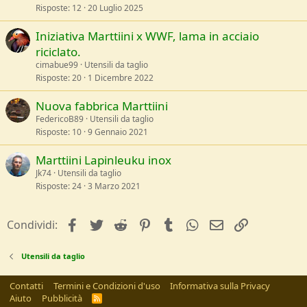
Risposte
12
20 Luglio 2025
Iniziativa Marttiini x WWF, lama in acciaio
riciclato.
cimabue99
Utensili da taglio
Risposte
20
1 Dicembre 2022
Nuova fabbrica Marttiini
FedericoB89
Utensili da taglio
Risposte
10
9 Gennaio 2021
Marttiini Lapinleuku inox
Jk74
Utensili da taglio
Risposte
24
3 Marzo 2021
facebook
Twitter
Reddit
Pinterest
Tumblr
WhatsApp
e-mail
Link
Condividi:
Utensili da taglio
Contatti
Termini e Condizioni d'uso
Informativa sulla Privacy
Aiuto
Pubblicità
R