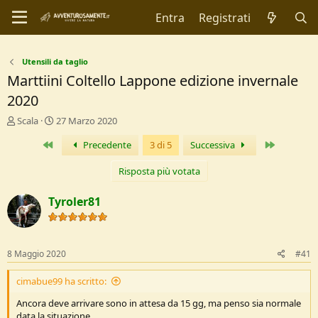
Entra
Registrati
Utensili da taglio
Marttiini Coltello Lappone edizione invernale
2020
C
D
Scala
27 Marzo 2020
r
a
Primo
Ultimo
Precedente
3 di 5
Successiva
e
t
a
a
t
d
Risposta più votata
o
i
r
I
Tyroler81
e
n
D
i
i
z
s
i
8 Maggio 2020
#41
c
o
u
cimabue99 ha scritto:
s
s
Ancora deve arrivare sono in attesa da 15 gg, ma penso sia normale
i
data la situazione.