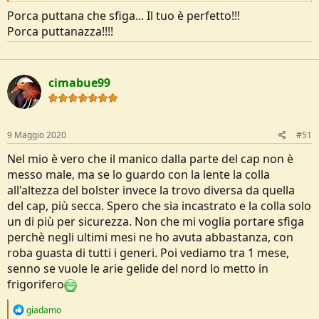
Porca puttana che sfiga... Il tuo è perfetto!!!
Porca puttanazza!!!!
no no proprio la "episodica" quella che la usi una volta e poi sei a
posto
Vedi l'allegato 206473
cimabue99
9 Maggio 2020
#51
Nel mio è vero che il manico dalla parte del cap non è
messo male, ma se lo guardo con la lente la colla
all'altezza del bolster invece la trovo diversa da quella
del cap, più secca. Spero che sia incastrato e la colla solo
un di più per sicurezza. Non che mi voglia portare sfiga
perchè negli ultimi mesi ne ho avuta abbastanza, con
roba guasta di tutti i generi. Poi vediamo tra 1 mese,
senno se vuole le arie gelide del nord lo metto in
frigorifero
R
giadamo