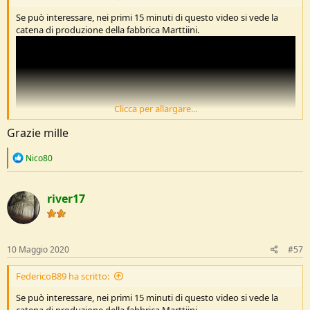
Se può interessare, nei primi 15 minuti di questo video si vede la
catena di produzione della fabbrica Marttiini.
Clicca per allargare...
Grazie mille
R
Nico80
e
a
c
river17
t
i
o
n
s
10 Maggio 2020
#57
:
FedericoB89 ha scritto:
Se può interessare, nei primi 15 minuti di questo video si vede la
catena di produzione della fabbrica Marttiini.