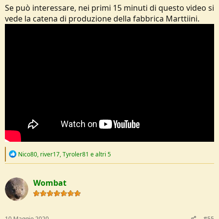
Se può interessare, nei primi 15 minuti di questo video si
vede la catena di produzione della fabbrica Marttiini.
R
Nico80
,
river17
,
Tyroler81
e altri 5
e
a
c
Wombat
t
i
o
n
s
10 Maggio 2020
#55