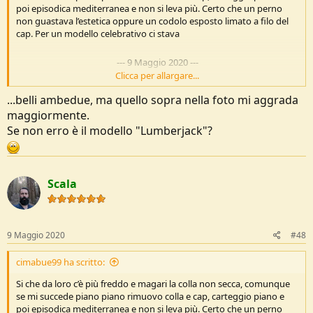
poi episodica mediterranea e non si leva più. Certo che un perno
non guastava l’estetica oppure un codolo esposto limato a filo del
cap. Per un modello celebrativo ci stava
---
9 Maggio 2020
---
Clicca per allargare...
...belli ambedue, ma quello sopra nella foto mi aggrada
È arrivato, bello affilatissimo.
maggiormente.
Gli ho dato una pulita. Ho controllato i punti dove c’è la colla, per ora
a posto, vedremo
Se non erro è il modello "Lumberjack"?
Vedi l'allegato 206469
Vedi l'allegato 206470
Vedi l'allegato 206471
Scala
9 Maggio 2020
#48
cimabue99 ha scritto:
Si che da loro c’è più freddo e magari la colla non secca, comunque
se mi succede piano piano rimuovo colla e cap, carteggio piano e
poi episodica mediterranea e non si leva più. Certo che un perno