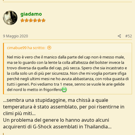
e
a
c
giadamo
t
i
o
n
s
9 Maggio 2020
#52
:
cimabue99 ha scritto:
Nel mio è vero che il manico dalla parte del cap non è messo male,
ma se lo guardo con la lente la colla all'altezza del bolster invece la
trovo diversa da quella del cap, più secca. Spero che sia incastrato e
la colla solo un di più per sicurezza. Non che mi voglia portare sfiga
perchè negli ultimi mesi ne ho avuta abbastanza, con roba guasta di
tutti i generi. Poi vediamo tra 1 mese, senno se vuole le arie gelide
del nord lo metto in frigorifero
...sembra una stupidaggine, ma chissà a quale
temperatura è stato assemblato, per poi risentirne in
climi più miti...
Un problema del genere lo hanno avuto alcuni
acquirenti di G-Shock assemblati in Thailandia...