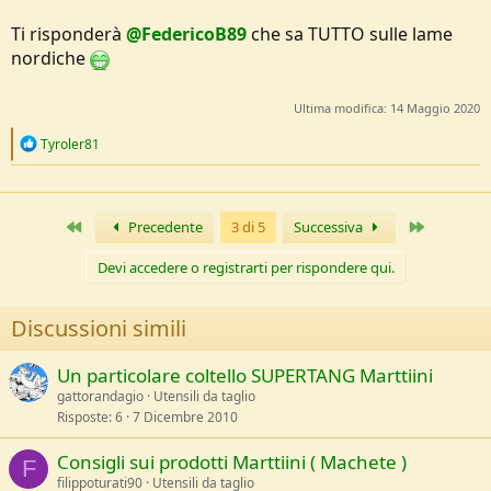
Ti risponderà
@FedericoB89
che sa TUTTO sulle lame
nordiche
Ultima modifica:
14 Maggio 2020
R
Tyroler81
e
a
c
t
Primo
Ultimo
Precedente
3 di 5
Successiva
i
o
n
Devi accedere o registrarti per rispondere qui.
s
:
Discussioni simili
Un particolare coltello SUPERTANG Marttiini
gattorandagio
Utensili da taglio
Risposte
6
7 Dicembre 2010
Consigli sui prodotti Marttiini ( Machete )
F
filippoturati90
Utensili da taglio