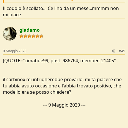
avuto occasione e l'abbia trovato positivo, che modello era se posso
Il codolo è scollato... Ce l'ho da un mese...mmmm non
chiedere?
mi piace
---
9 Maggio 2020
---
giadamo
E' ancora bello! altrochè.
9 Maggio 2020
#45
[QUOTE="cimabue99, post: 986764, member: 21405"
il carbinox mi intrigherebbe provarlo, mi fa piacere che
tu abbia avuto occasione e l'abbia trovato positivo, che
modello era se posso chiedere?
---
9 Maggio 2020
---