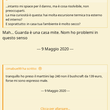
...intanto mi spiace per il danno, ma è cosa risolvibile, non
preoccuparti.
La mia curiosità è questa: hai molta escursione termica tra esterno
ed interno?
E soprattutto: in casa tua l'ambiente è molto secco?
Mah... Guarda è una casa mite. Nom ho problemi in
questo senso
---
9 Maggio 2020
---
cimabue99 ha scritto:
tranquillo ho preso il marttiini lap 240 non il bushcraft da 139 euro,
forse mi sono espresso male.
---
9 Maggio 2020
---
Clicca per allargare...
il carbinox mi intrigherebbe provarlo, mi fa piacere che tu abbia