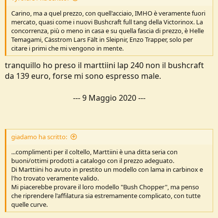
Carino, ma a quel prezzo, con quell'acciaio, IMHO è veramente fuori
mercato, quasi come i nuovi Bushcraft full tang della Victorinox. La
concorrenza, più o meno in casa e su quella fascia di prezzo, è Helle
Temagami, Cässtrom Lars Fält in Sleipnir, Enzo Trapper, solo per
citare i primi che mi vengono in mente.
tranquillo ho preso il marttiini lap 240 non il bushcraft
da 139 euro, forse mi sono espresso male.
---
9 Maggio 2020
---
giadamo ha scritto:
...complimenti per il coltello, Marttiini è una ditta seria con
buoni/ottimi prodotti a catalogo con il prezzo adeguato.
Di Marttiini ho avuto in prestito un modello con lama in carbinox e
l'ho trovato veramente valido.
Mi piacerebbe provare il loro modello "Bush Chopper", ma penso
che riprendere l'affilatura sia estremamente complicato, con tutte
quelle curve.