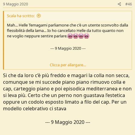
9 Maggio 2020
#46
Scala ha scritto:
Mah... Helle Temagami parliamone che c'è un utente sconvolto dalla
flessibilità della lama... Io ho cancellato Helle da tutto quanto non
ne voglio neppure sentire parlare.
---
9 Maggio 2020
---
Clicca per allargare...
Mah... Guarda è una casa mite. Nom ho problemi in questo senso
Si che da loro c’è più freddo e magari la colla non secca,
comunque se mi succede piano piano rimuovo colla e
---
9 Maggio 2020
---
cap, carteggio piano e poi episodica mediterranea e non
si leva più. Certo che un perno non guastava l’estetica
oppure un codolo esposto limato a filo del cap. Per un
Il codolo è scollato... Ce l'ho da un mese...mmmm non mi piace
modello celebrativo ci stava
---
9 Maggio 2020
---