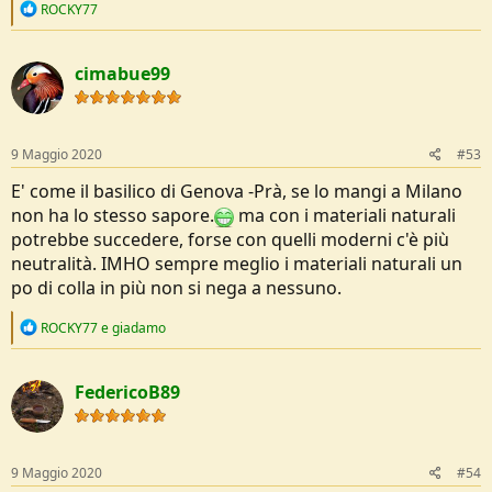
R
ROCKY77
e
a
c
cimabue99
t
i
o
n
s
9 Maggio 2020
#53
:
E' come il basilico di Genova -Prà, se lo mangi a Milano
non ha lo stesso sapore.
ma con i materiali naturali
potrebbe succedere, forse con quelli moderni c'è più
neutralità. IMHO sempre meglio i materiali naturali un
po di colla in più non si nega a nessuno.
R
ROCKY77
e
giadamo
e
a
c
FedericoB89
t
i
o
n
s
9 Maggio 2020
#54
: