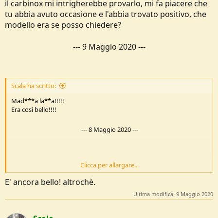
il carbinox mi intrigherebbe provarlo, mi fa piacere che
tu abbia avuto occasione e l'abbia trovato positivo, che
modello era se posso chiedere?
---
9 Maggio 2020
---
Scala ha scritto:
Mad***a la**a!!!!!
Era così bello!!!!
---
8 Maggio 2020
---
Clicca per allargare...
L'ho tenuto fermo in casa...si è scollato tutto!!
E' ancora bello! altrochè.
Ultima modifica:
9 Maggio 2020