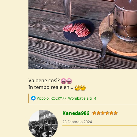
Va bene così?
In tempo reale eh…
R
Piccolo
,
ROCKY77
,
Wombat
e altri 4
e
a
c
Kaneda986
t
23 Febbraio 2024
i
o
n
s