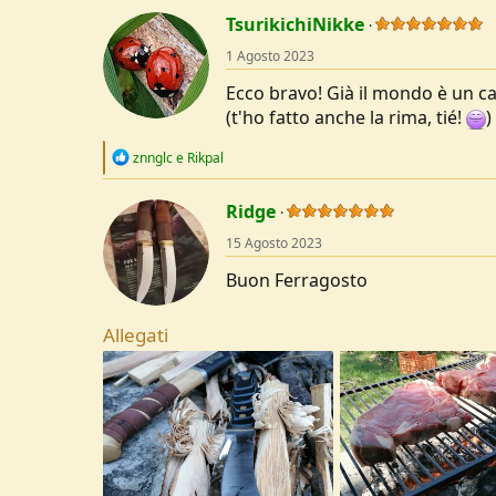
c
t
TsurikichiNikke
i
o
1 Agosto 2023
n
s
Ecco bravo! Già il mondo è un cas
:
(t'ho fatto anche la rima, tié!
)
R
znnglc
e
Rikpal
e
a
c
Ridge
t
15 Agosto 2023
i
o
Buon Ferragosto
n
s
:
Allegati