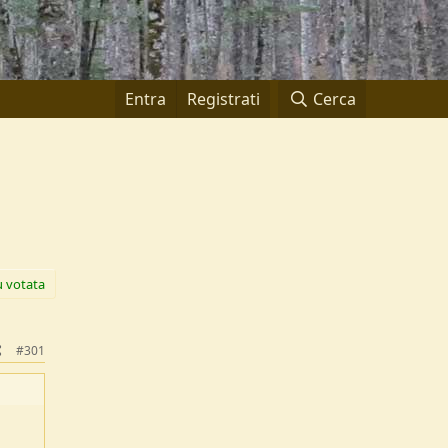
Entra
Registrati
Cerca
ù votata
#301