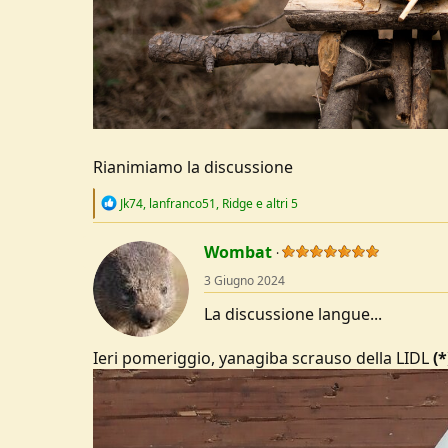
Rianimiamo la discussione
R
Jk74
,
lanfranco51
,
Ridge
e altri 5
e
a
c
Wombat
t
3 Giugno 2024
i
o
La discussione langue...
n
s
:
Ieri pomeriggio, yanagiba scrauso della LIDL
(*