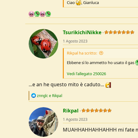
Ciao
, Gianluca
u
s
s
i
o
TsurikichiNikke
n
e
1 Agosto 2023
Rikpal ha scritto:
Ebbene sì lo ammetto ho usato il gas
Vedi l'allegato 250026
...e an he questo mito è caduto...
R
znnglc
e
Rikpal
e
a
c
Rikpal
t
1 Agosto 2023
i
o
MUAHHAHHAHHAHHH mi fate mo
n
s