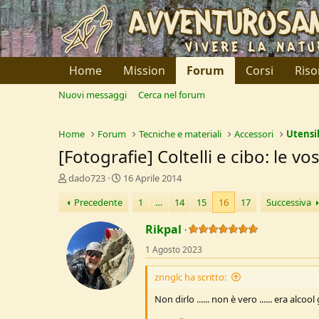
Home
Mission
Forum
Corsi
Riso
Nuovi messaggi
Cerca nel forum
Home
Forum
Tecniche e materiali
Accessori
Utensil
[Fotografie] Coltelli e cibo: le v
C
D
dado723
16 Aprile 2014
r
a
Precedente
1
…
14
15
16
17
Successiva
e
t
a
a
Rikpal
t
d
o
i
1 Agosto 2023
r
I
e
n
znnglc ha scritto:
D
i
i
z
Non dirlo ...... non è vero ...... era alco
s
i
c
o