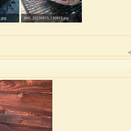
.jpg
IMG_20230815_130913.jpg
413,2 KB · Visite: 249