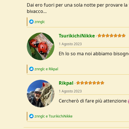
:
Dai ero fuori per una sola notte per provare l
bivacco...
R
znnglc
e
a
c
TsurikichiNikke
t
1 Agosto 2023
i
o
Eh lo so ma noi abbiamo bisogno
n
s
:
R
znnglc
e
Rikpal
e
a
c
Rikpal
t
1 Agosto 2023
i
o
Cercherò di fare più attenzione
n
s
:
R
znnglc
e
TsurikichiNikke
e
a