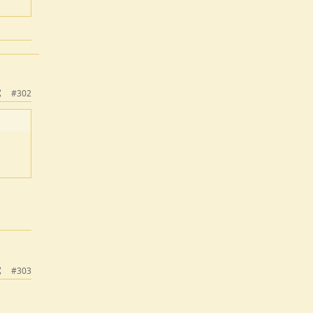
#302
#303