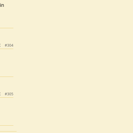
in
#304
#305