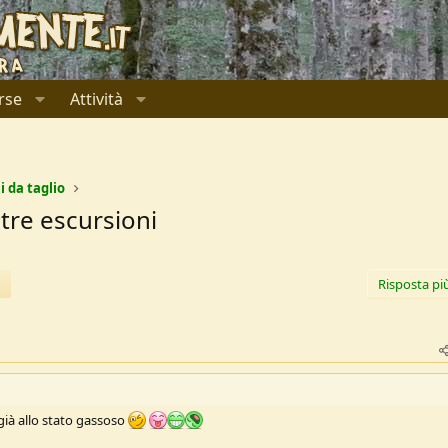
rse
Attività
i da taglio
ostre escursioni
Risposta pi
ol già allo stato gassoso