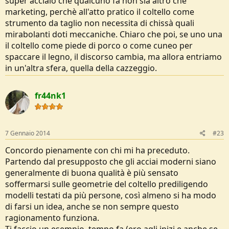
super acciaio che qualcuno fa non sia altro che
marketing, perchè all'atto pratico il coltello come
strumento da taglio non necessita di chissà quali
mirabolanti doti meccaniche. Chiaro che poi, se uno una
il coltello come piede di porco o come cuneo per
spaccare il legno, il discorso cambia, ma allora entriamo
in un'altra sfera, quella della cazzeggio.
fr44nk1
7 Gennaio 2014
#23
Concordo pienamente con chi mi ha preceduto.
Partendo dal presupposto che gli acciai moderni siano
generalmente di buona qualità è più sensato
soffermarsi sulle geometrie del coltello prediligendo
modelli testati da più persone, così almeno si ha modo
di farsi un idea, anche se non sempre questo
ragionamento funziona.
Ti faccio un esempio, tempo fa (ero agli inizi e anche se