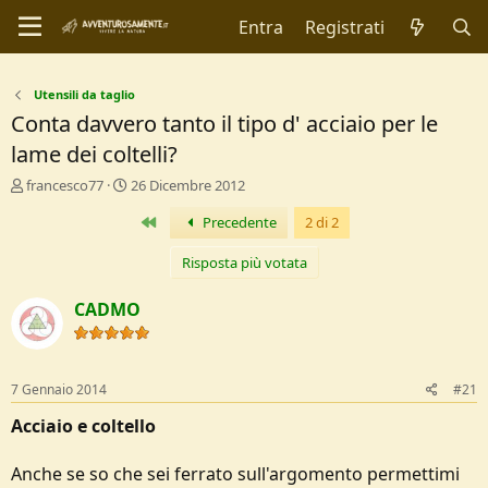
Entra
Registrati
Utensili da taglio
Conta davvero tanto il tipo d' acciaio per le
lame dei coltelli?
C
D
francesco77
26 Dicembre 2012
r
a
Primo
Precedente
2 di 2
e
t
a
a
t
d
Risposta più votata
o
i
r
I
CADMO
e
n
D
i
i
z
s
i
7 Gennaio 2014
#21
c
o
u
Acciaio e coltello
s
s
Anche se so che sei ferrato sull'argomento permettimi
i