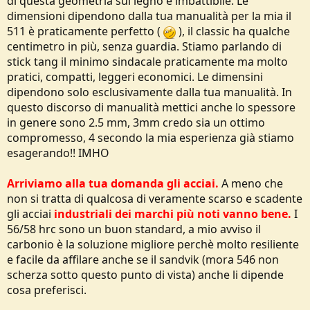
di questa geometria sul legno è imbattibile. Le
dimensioni dipendono dalla tua manualità per la mia il
511 è praticamente perfetto (
), il classic ha qualche
centimetro in più, senza guardia. Stiamo parlando di
stick tang il minimo sindacale praticamente ma molto
pratici, compatti, leggeri economici. Le dimensini
dipendono solo esclusivamente dalla tua manualità. In
questo discorso di manualità mettici anche lo spessore
in genere sono 2.5 mm, 3mm credo sia un ottimo
compromesso, 4 secondo la mia esperienza già stiamo
esagerando!! IMHO
Arriviamo alla tua domanda gli acciai.
A meno che
non si tratta di qualcosa di veramente scarso e scadente
gli acciai
industriali
dei marchi più noti vanno bene.
I
56/58 hrc sono un buon standard, a mio avviso il
carbonio è la soluzione migliore perchè molto resiliente
e facile da affilare anche se il sandvik (mora 546 non
scherza sotto questo punto di vista) anche li dipende
cosa preferisci.