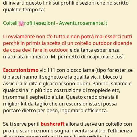
di inviarti questo link sui profili e sezioni che ho scritto
o
n
qualche tempo fa:
e
Coltelli
rofili esezioni - Avventurosamente.it
Li ovviamente non c'è tutto e non potrà mai esserci tutti
perchè in primis la scelta di un coltello outdoor dipende
da cosa devi fare in outdoor,
e da tanta esperienza
maturata iin merito. Mi permetto di ricapitolare così:
Escursionismo
vic 111 con blocco lama (tipo forester se
ti piace) hanno il seghetto e la qualità vic, il blocco ti
assicura le dita e gli acciai sono buoni. Panino, salame e
qualcosina in più tipo costruzione di treppiede etc,
insomma il seghetto aiuta. Questo credo che sia il
miglior kit da taglio che un escursionista si possa
portare dietro per peso, ingombro efficienza.
Se ti serve per il
bushcraft
allora ti serve un coltello con
profilo scandi e non bisogna inventarsi altro. l'efficienza