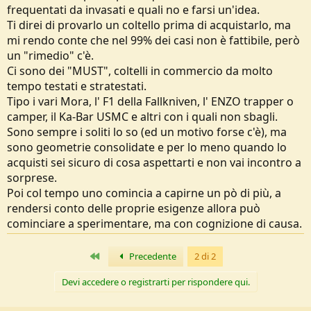
frequentati da invasati e quali no e farsi un'idea.
Ti direi di provarlo un coltello prima di acquistarlo, ma
mi rendo conte che nel 99% dei casi non è fattibile, però
un "rimedio" c'è.
Ci sono dei "MUST", coltelli in commercio da molto
tempo testati e stratestati.
Tipo i vari Mora, l' F1 della Fallkniven, l' ENZO trapper o
camper, il Ka-Bar USMC e altri con i quali non sbagli.
Sono sempre i soliti lo so (ed un motivo forse c'è), ma
sono geometrie consolidate e per lo meno quando lo
acquisti sei sicuro di cosa aspettarti e non vai incontro a
sorprese.
Poi col tempo uno comincia a capirne un pò di più, a
rendersi conto delle proprie esigenze allora può
cominciare a sperimentare, ma con cognizione di causa.
Primo
Precedente
2 di 2
Devi accedere o registrarti per rispondere qui.