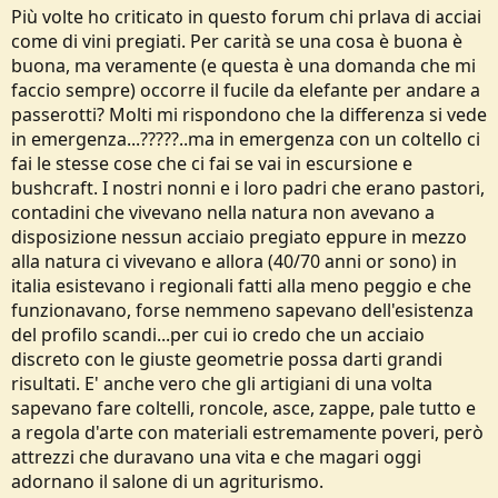
Più volte ho criticato in questo forum chi prlava di acciai
come di vini pregiati. Per carità se una cosa è buona è
buona, ma veramente (e questa è una domanda che mi
faccio sempre) occorre il fucile da elefante per andare a
passerotti? Molti mi rispondono che la differenza si vede
in emergenza...?????..ma in emergenza con un coltello ci
fai le stesse cose che ci fai se vai in escursione e
bushcraft. I nostri nonni e i loro padri che erano pastori,
contadini che vivevano nella natura non avevano a
disposizione nessun acciaio pregiato eppure in mezzo
alla natura ci vivevano e allora (40/70 anni or sono) in
italia esistevano i regionali fatti alla meno peggio e che
funzionavano, forse nemmeno sapevano dell'esistenza
del profilo scandi...per cui io credo che un acciaio
discreto con le giuste geometrie possa darti grandi
risultati. E' anche vero che gli artigiani di una volta
sapevano fare coltelli, roncole, asce, zappe, pale tutto e
a regola d'arte con materiali estremamente poveri, però
attrezzi che duravano una vita e che magari oggi
adornano il salone di un agriturismo.